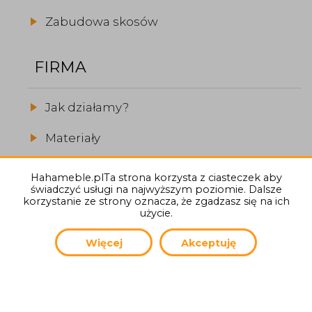
Zabudowa skosów
FIRMA
Jak działamy?
Materiały
Realizacje
Hahameble.plTa strona korzysta z ciasteczek aby
świadczyć usługi na najwyższym poziomie. Dalsze
O firmie
korzystanie ze strony oznacza, że zgadzasz się na ich
użycie.
Więcej
Akceptuję
(C) 2026
Hahameble.pl
Autor strony:
General Informatics