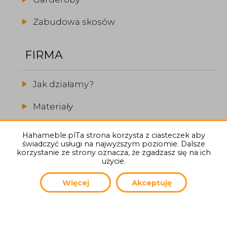
Zabudowa skosów
FIRMA
Jak działamy?
Materiały
Realizacje
Hahameble.plTa strona korzysta z ciasteczek aby
świadczyć usługi na najwyższym poziomie. Dalsze
O firmie
korzystanie ze strony oznacza, że zgadzasz się na ich
użycie.
Więcej
Akceptuję
(C) 2026
Hahameble.pl
Autor strony:
General Informatics